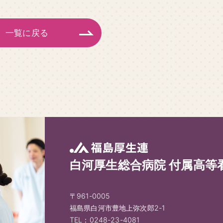
一覧に戻る
白河厚生総合病院 付属高等
〒961-0005
福島県白河市豊地上弥次郎2-1
TEL：0248-23-4081